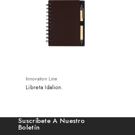
Innovation Line
Innovatio
Libreta Idalion.
Block De
Suscríbete A Nuestro
Boletín