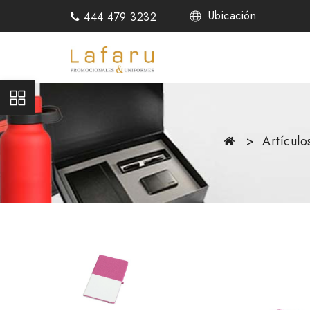
Ubicación
444 479 3232
Artícul