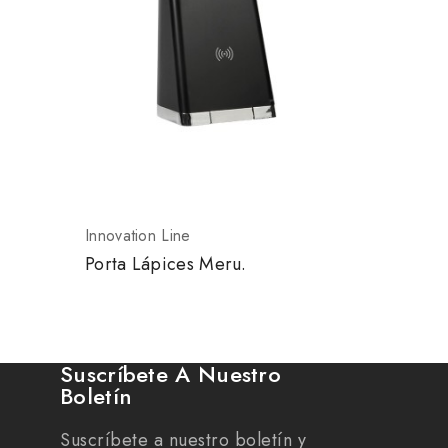
Innovation Line
Innovatio
Porta Lápices Meru.
Power B
MAh.
Suscríbete A Nuestro
Boletín
Suscríbete a nuestro boletín y