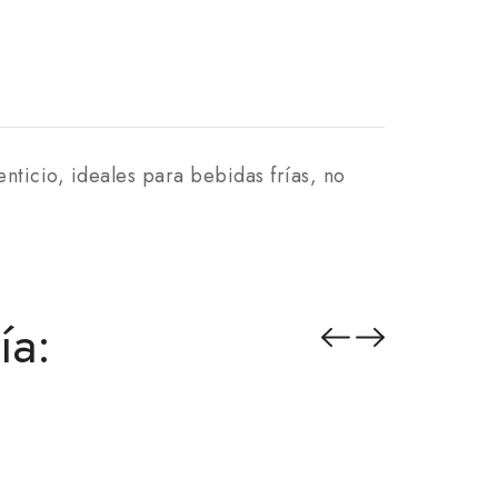
nticio, ideales para bebidas frías, no
ía:
Innovatio
Tabla Ma