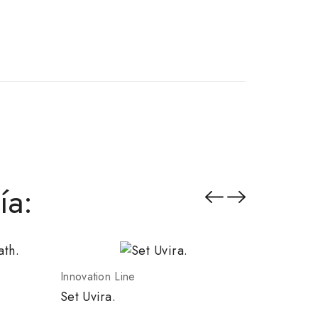
ía:
Innovation Line
Innovatio
Set Uvira.
Contened